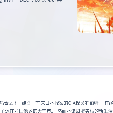
巧合之下，结识了前来日本探案的CIA探员罗伯特。 在
了远在异国他乡的天堂市。 然而本该甜蜜美满的新生