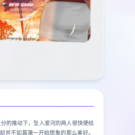
缘分的推动下，坠入爱河的两人很快便结
活却并不如菖蒲一开始想象的那么美好。