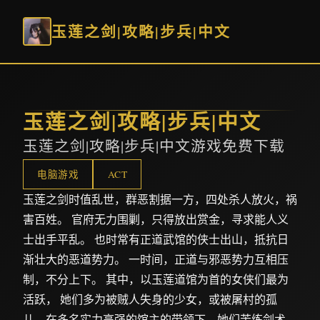
玉莲之剑|攻略|步兵|中文
玉莲之剑|攻略|步兵|中文
玉莲之剑|攻略|步兵|中文游戏免费下载
电脑游戏
ACT
玉莲之剑时值乱世，群恶割据一方，四处杀人放火，祸
害百姓。 官府无力围剿，只得放出赏金，寻求能人义
士出手平乱。 也时常有正道武馆的侠士出山，抵抗日
渐壮大的恶道势力。 一时间，正道与邪恶势力互相压
制，不分上下。 其中，以玉莲道馆为首的女侠们最为
活跃， 她们多为被贼人失身的少女，或被屠村的孤
儿，在多名实力高强的馆主的带领下，她们苦练剑术，