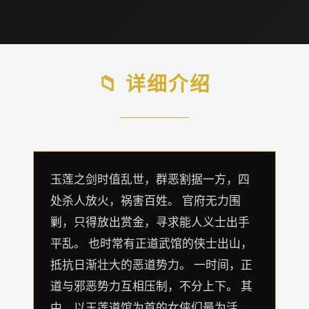
📁 详细介绍
玉莲之剑时值乱世，群恶割据一方，四
处杀人放火，祸害百姓。 官府无力围
剿，只得放出赏金，寻求能人义士出手
平乱。 也时常有正道武馆的侠士出山，
抵抗日渐壮大的恶道势力。 一时间，正
道与邪恶势力互相压制，不分上下。 其
中，以玉莲道馆为首的女侠们最为活