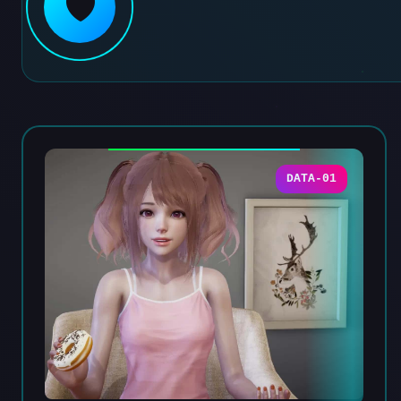
🛡️
DATA-01