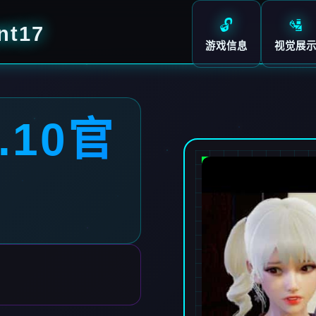
🔓
🛂
nt17
游戏信息
视觉展
.10官
7