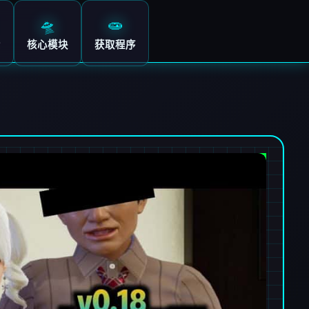
🛸
🧫
示
核心模块
获取程序