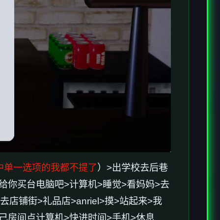
中单一选项的我都不提了
）>出学校去后巷
让她给你买台电脑吧>计算机>睡觉>看妈妈>去
店铺街>礼品店>anriel>摸>站起来>我
回自己房间点计算机>快进时间>手机>休息