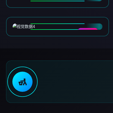
DATA-04
🚮