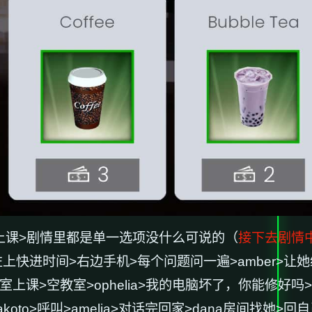
上课>剧情里都是单一选项没什么可说的（
接下去剧情
摸头>左上快进时间>右边手机>每个问题问一遍>amber>
室上课>空教室>ophelia>我的电脑坏了，你能修好吗>去
oto>呼叫>amelia>对话完回家>dana房间找她>