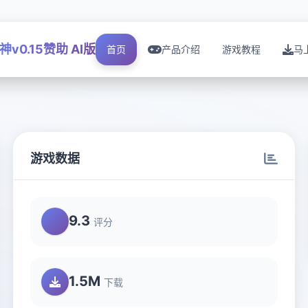
神v0.15赞助 AI版
首页
产品介绍
游戏教程
马
游戏数据
9.3
评分
1.5M
下载