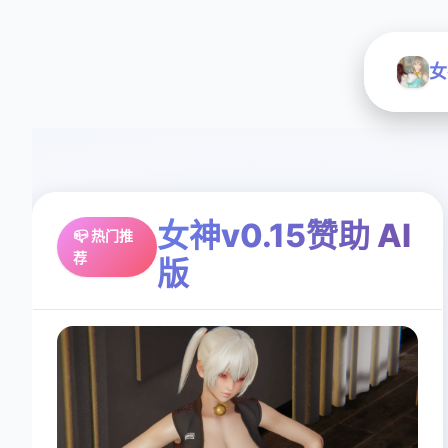
女
女神v0.15赞助 AI
📪 热门推
荐
版