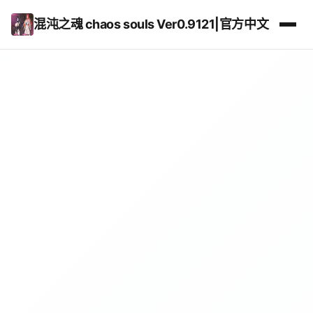
混沌之魂 chaos souls Ver0.9121|官方中文