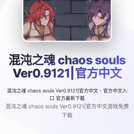
混沌之魂 chaos souls
Ver0.9121|官方中文
混沌之魂 chaos souls Ver0.9121|官方中文 - 官方中文入
口 官方最新下载
混沌之魂 chaos souls Ver0.9121|官方中文游戏免费
下载