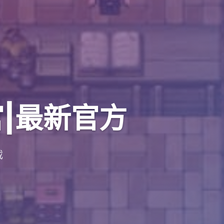
|最新官方
载