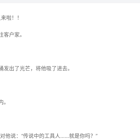
又来啦！！
往客户家。
桶发出了光芒，将他吸了进去。
内。
并对他说：“传说中的工具人……就是你吗？”