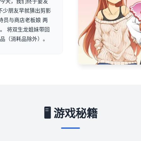
。今天，我们终于要发
信不少朋友早就猜出剪影
待员与商店老板娘 两
。 将双生龙姐妹带回
物品（消耗品除外）。
🖥️ 游戏秘籍