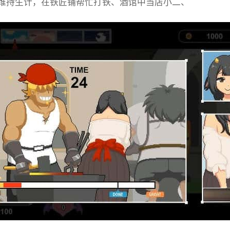
维持生计，在铁匠铺帮忙打铁、酒馆中当店小二、