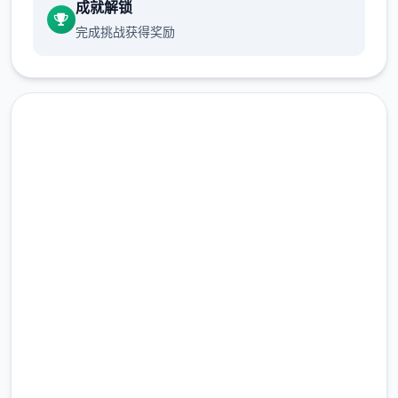
且只要5天就可以成熟，可以快速回本，推荐
成就解锁
第二批作物直接种草莓直到我们解锁夏天的菠
完成挑战获得奖励
萝为止。（但是笔者的菠萝还没收获就已经通
关了）
种子没有不应季的惩罚，但是每个季节花店的
种子是不同的，所以我们最好在夏天之前屯一
批草莓种子。 （另外要注意每个季度的第一天
花店不开门，请计划好你的收获时间）
在线下载 Forestia-小镇的牧
当我们第一次卖出一种作物时，以后就可以在
场生活|攻略|mod|中文下载
花店直接买到他们了，所以除非是镇长女儿的
任务需求，否则除了卷心菜草莓菠萝，其他作
完整版游戏，免费体验
物我们都只需要种一个。
2.3M+
当然，为了完成任务，我们可以在左上角留一
总下载量
小片5*5的地用来种植其他作物。（主要是每
4.9/5
个角色表白用的花，每种十株）
用户评分