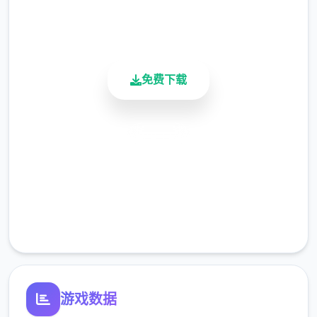
900K+
有一个必备的技巧是，我们在收获之前可以先
活跃用户
吃一个加收获量的料理，这里推荐的料理是
（根据获得难度为顺序）：曲奇（食堂购买，
免费下载
25％加成）黄色草药（50层以后矿洞获得，
25％加成）蛋糕或者芝士蛋糕（厨房制作，
50%加成）巧克力蛋糕或煎饼（厨房制作，
安全下载
75%加成）松茸饭（厨房制作，100%加成）
菠萝蛋糕（厨房制作，100%加成）。
高速安装
完全免费
客服支持
游戏数据