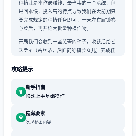
种植业是本作最赚钱，最省事的一个系统，但
是回本慢，投入高的特点导致我们在大前期只
要完成规定的种植任务即可，十天左右解锁卷
心菜后，再开始大批量种植作物。
开局我们会收到一些芜菁的种子，收获后给ビ
スティ（碧丝蒂，后面简称镇长女儿）完成任
务可以解锁胡萝卜和土豆，之后可以解锁卷心
菜，前三种作物的收益都不高，我们只需要少
攻略提示
量种植就可以了。
新手指南
从卷心菜开始，作物的收益将会大幅提高，如
快速上手基础操作
果我们全部种满，在十天后就至少能收获
15*15*840=189000G，初步实现经济自由。
隐藏要素
收获第一批卷心菜后，我们就可以种植草莓和
发现秘密内容
其他作物了。种草莓的收益比卷心菜还高，并