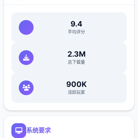
9.4
以防万一还是说一下，水壶可以像锤子一样在
平均评分
ザナ（扎娜，后面简称铁匠）那里升级，升级
后长按蓄力可以批量浇水，最强的水壶可以一
2.3M
次浇5*5。
总下载量
1.2畜牧业
900K
活跃玩家
系统要求